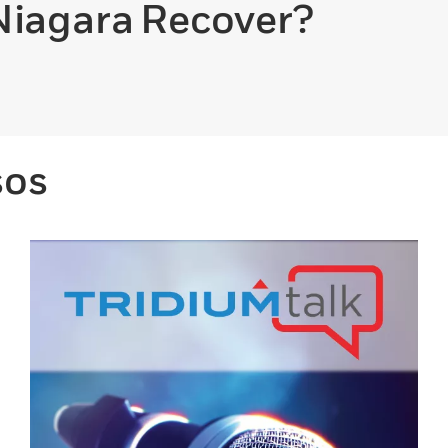
Niagara Recover?
sos