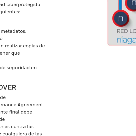
dad ciberprotegido
guientes:
e metadatos.
o.
án realizar copias de
tener que
 de seguridad en
COVER
 de
ntenance Agreement
ente final debe
 de
nes contra las
 cualquiera de las