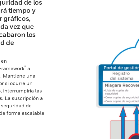
guridad de los
ará tiempo y
r gráficos,
cada vez que
acabaron los
ad de
 en
®
 Framework
a
s. Mantiene una
or si ocurre un
, interrumpiría las
s. La suscripción a
e seguridad de
 de forma escalable