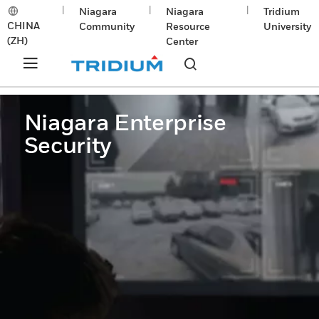
|
|
|
Niagara
Niagara
Tridium
CHINA
Community
Resource
University
(ZH)
Center
Niagara Enterprise
Security