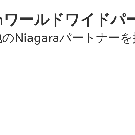
iumワールドワイド
のNiagaraパートナー