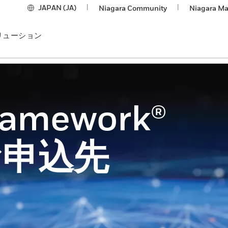
JAPAN (JA)
|
|
Niagara Community
Niagara Ma
リューション
ramework®
お申込先