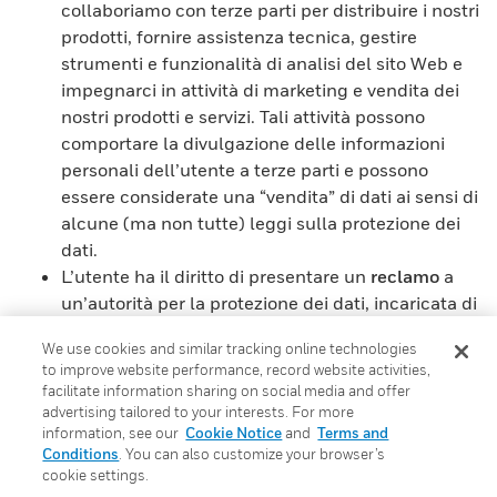
collaboriamo con terze parti per distribuire i nostri
prodotti, fornire assistenza tecnica, gestire
strumenti e funzionalità di analisi del sito Web e
impegnarci in attività di marketing e vendita dei
nostri prodotti e servizi. Tali attività possono
comportare la divulgazione delle informazioni
personali dell’utente a terze parti e possono
essere considerate una “vendita” di dati ai sensi di
alcune (ma non tutte) leggi sulla protezione dei
dati.
L’utente ha il diritto di presentare un
reclamo
a
un’autorità per la protezione dei dati, incaricata di
verificare il rispetto della legge sulla protezione
We use cookies and similar tracking online technologies
dei dati nella sua giurisdizione, in merito alla
to improve website performance, record website activities,
raccolta e all’uso delle proprie informazioni
facilitate information sharing on social media and offer
personali se ritiene che il nostro trattamento delle
advertising tailored to your interests. For more
information, see our
Cookie Notice
and
Terms and
informazioni personali non sia conforme alla
Conditions
. You can also customize your browser’s
legge sulla protezione dei dati. Ad esempio, le
cookie settings.
persone residenti nell’SEE hanno il diritto di